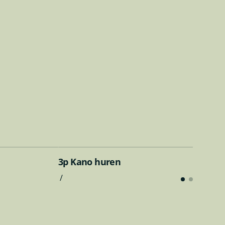
 een
aarde
beleving
3p Kano huren
/