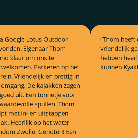
ia Google Lotus Outdoor
Thom heeft 
vonden. Eigenaar Thom
vriendelijk 
ond klaar om ons te
hebben heerli
rwelkomen. Parkeren op het
kunnen Kyakk
rein. Vriendelijk en prettig in
 omgang. De kajakken zagen
 goed uit. Een tonnetje voor
 waardevolle spullen. Thom
lpt met in- en uitstappen
jak. Heerlijk op het water
ndom Zwolle. Genoten! Een