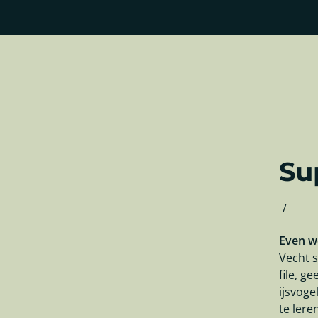
Su
/
Even we
Vecht s
file, g
ijsvoge
te lere