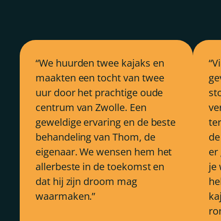
We huurden twee kajaks en
V
maakten een tocht van twee
ge
uur door het prachtige oude
st
centrum van Zwolle. Een
ve
geweldige ervaring en de beste
ter
behandeling van Thom, de
de
eigenaar. We wensen hem het
er
allerbeste in de toekomst en
je
dat hij zijn droom mag
he
waarmaken.
ka
ro