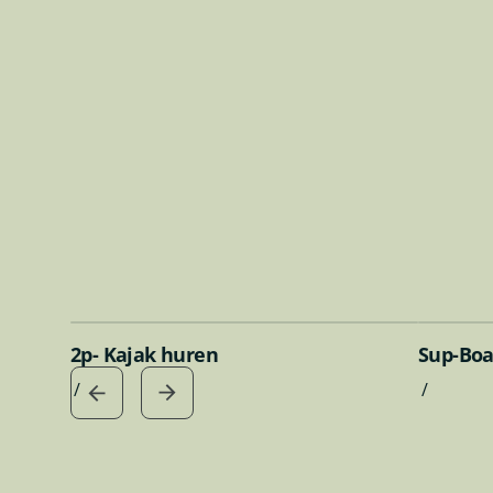
maar een droom die 
Met tochten die mee
onvergetelijke bele
boven alles
elke toc
2p- Kajak huren
Sup-Boa
/
/