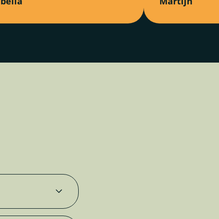
abella
Martijn