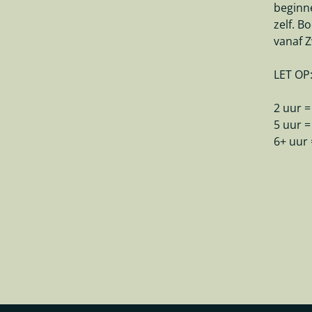
beginne
zelf. B
vanaf Z
LET OP
2 uur =
5 uur =
6+ uur 