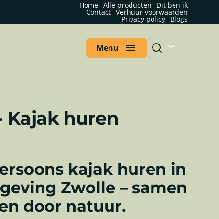
Home
Alle producten
Dit ben ik
Contact
Verhuur voorwaarden
Privacy policy
Blogs
Menu
- Kajak huren
ersoons kajak huren in
geving Zwolle – samen
en door natuur.