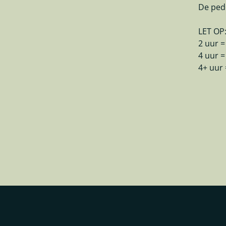
De pedd
LET OP
2 uur =
4 uur =
4+ uur 