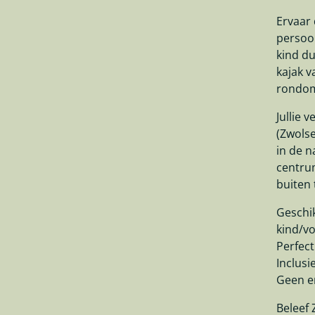
Ervaar 
persoon
kind du
kajak v
rondom
Jullie 
(Zwolse
in de n
centru
buiten t
Geschi
kind/v
Perfect
Inclusi
Geen e
Beleef 