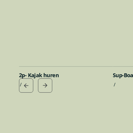
boven alles
elke toc
2p- Kajak huren
Sup-Boa
/
/