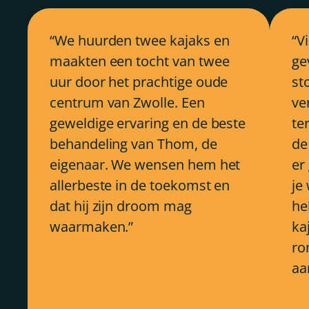
We huurden twee kajaks en
V
maakten een tocht van twee
ge
uur door het prachtige oude
st
centrum van Zwolle. Een
ve
geweldige ervaring en de beste
ter
behandeling van Thom, de
de
eigenaar. We wensen hem het
er
allerbeste in de toekomst en
je
dat hij zijn droom mag
he
waarmaken.
ka
ro
aa