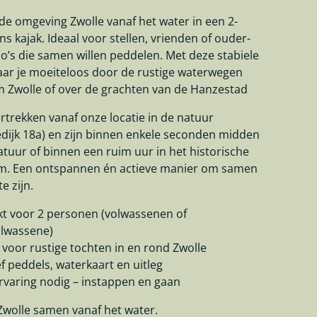
de omgeving Zwolle vanaf het water in een 2-
s kajak. Ideaal voor stellen, vrienden of ouder-
o’s die samen willen peddelen. Met deze stabiele
aar je moeiteloos door de rustige waterwegen
 Zwolle of over de grachten van de Hanzestad
vertrekken vanaf onze locatie in de natuur
dijk 18a) en zijn binnen enkele seconden midden
atuur of binnen een ruim uur in het historische
m. Een ontspannen én actieve manier om samen
e zijn.
kt voor 2 personen (volwassenen of
olwassene)
 voor rustige tochten in en rond Zwolle
ef peddels, waterkaart en uitleg
rvaring nodig – instappen en gaan
Zwolle samen vanaf het water.