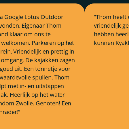
ia Google Lotus Outdoor
Thom heeft 
vonden. Eigenaar Thom
vriendelijk 
ond klaar om ons te
hebben heerli
rwelkomen. Parkeren op het
kunnen Kyakk
rein. Vriendelijk en prettig in
 omgang. De kajakken zagen
 goed uit. Een tonnetje voor
 waardevolle spullen. Thom
lpt met in- en uitstappen
jak. Heerlijk op het water
ndom Zwolle. Genoten! Een
nrader!