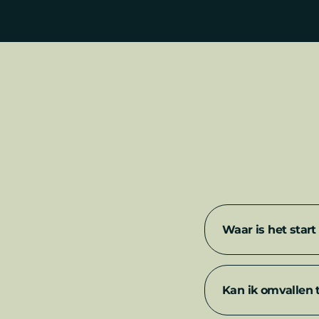
Waar is het start
Alles start op de
Zwo
Kan ik omvallen 
drukte van de stad a