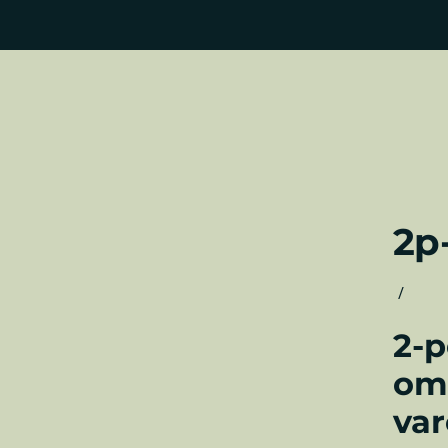
2p
/
2-p
om
var