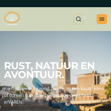
RUST, NATUUR EN
AVONTUUR.
Kom varen in en rond Zwolle, in een kajak, kano
of op een sup. Zoals je het nog nooit hebt
erVAREN.