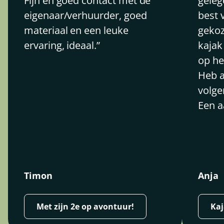
Fijn en goed contact met de
geleg
eigenaar/verhuurder, goed
best 
materiaal en een leuke
gekoz
ervaring, ideaal.
kajak
op he
Heb a
volgen
Een a
Timon
Anja
Met zijn 2e op avontuur!
Ka