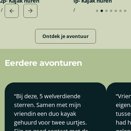
2p- Kajak huren
1p- Kajak huren
/
/
Ontdek je avontuur
Eerdere avonturen
Bij deze, 5 welverdiende
Vrie
sterren. Samen met mijn
eigen
vriendin een duo kayak
tusse
gehuurd voor twee uurtjes.
had h