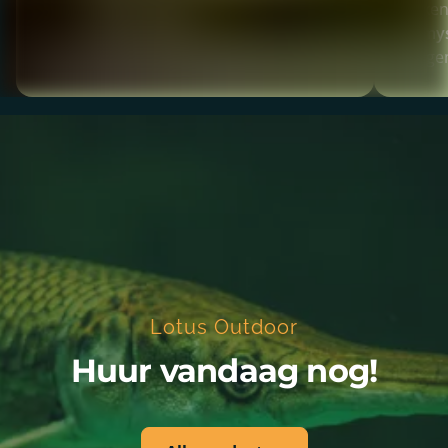
maken,
de
mys
tijd g
Lotus Outdoor
Huur vandaag nog!