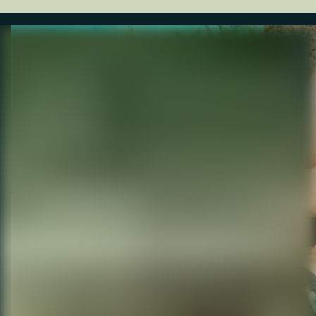
Vissen Overijssel
Meerval "Monster van
Nederland"
De
meerval
is de
gigant
van onze
wateren. Met zijn slanke lichaam en